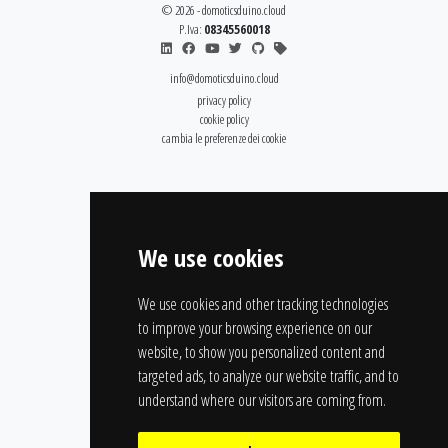
© 2026 - domoticsduino.cloud
P.Iva:
08345560018
info@domoticsduino.cloud
privacy policy
cookie policy
cambia le preferenze dei cookie
We use cookies
We use cookies and other tracking technologies
to improve your browsing experience on our
website, to show you personalized content and
targeted ads, to analyze our website traffic, and to
understand where our visitors are coming from.