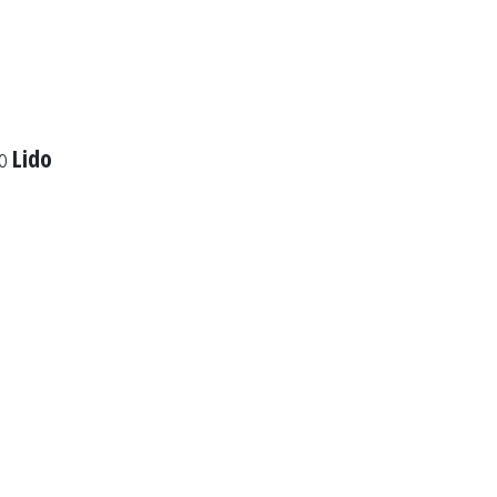
to
Lido